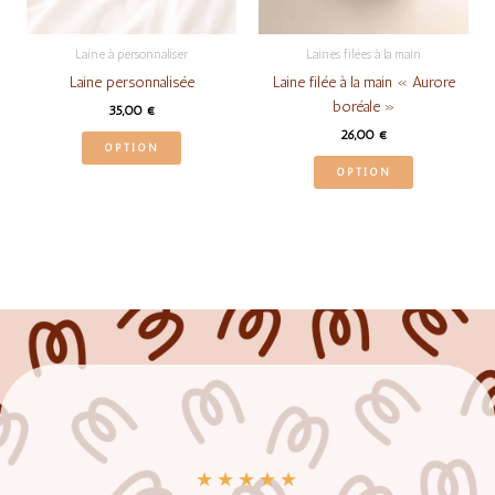
Laine à personnaliser
Laines filées à la main
Laine personnalisée
Laine filée à la main « Aurore
boréale »
35,00
€
26,00
€
OPTION
OPTION
★
★
★
★
★