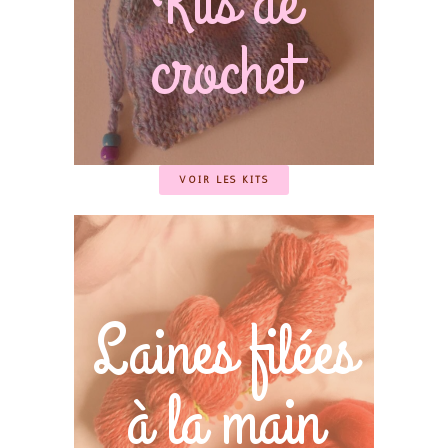
Kits de
crochet
VOIR LES KITS
Laines filées
à la main