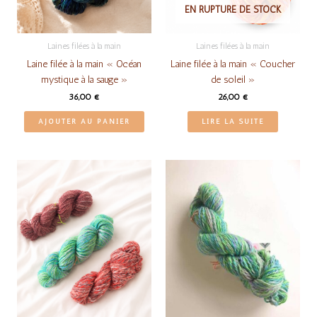
EN RUPTURE DE STOCK
Laines filées à la main
Laines filées à la main
Laine filée à la main « Océan
Laine filée à la main « Coucher
mystique à la sauge »
de soleil »
36,00
€
26,00
€
AJOUTER AU PANIER
LIRE LA SUITE