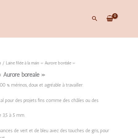
Rechercher
n
/ Laine filée à la main « Aurore boréale »
 « Aurore boréale »
00 % mérinos, doux et agréable à travailler.
éal pour des projets fins comme des châles ou des
e 3,5 à 5 mm.
ances de vert et de bleu avec des touches de gris, pour