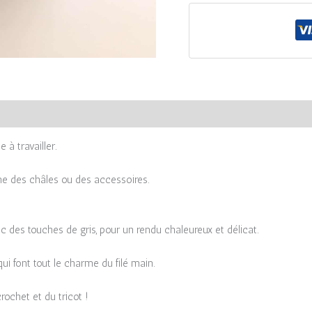
Laine
filée
à
la
main
«
Aurore
boréale
»
 à travailler.
me des châles ou des accessoires.
 des touches de gris, pour un rendu chaleureux et délicat.
i font tout le charme du filé main.
rochet et du tricot !