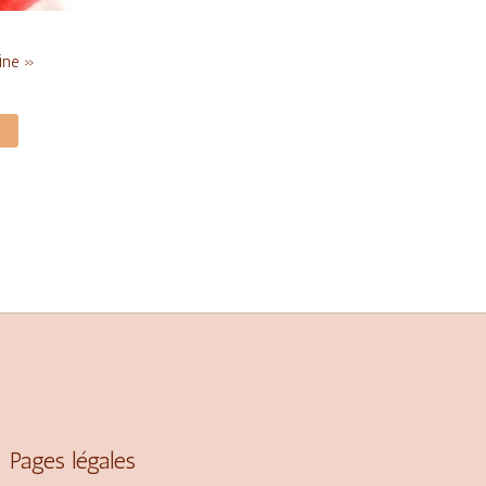
line »
Pages légales