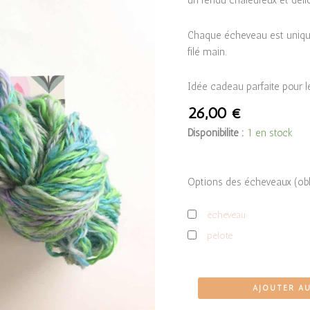
un rendu chaleureux et délic
Chaque écheveau est unique,
filé main.
Idée cadeau parfaite pour l
26,00
€
Disponibilité :
1 en stock
Options des écheveaux (obl
echeveau
pelote
quantité
AJOUTER AU
de